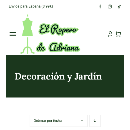
Skip
Envíos para España (3,99€)
to
content
Toggle
Navigation
PRINCIPAL
CONÓCENOS
Decoración y Jardín
TIENDA
CONTACTO
Ordenar por
fecha