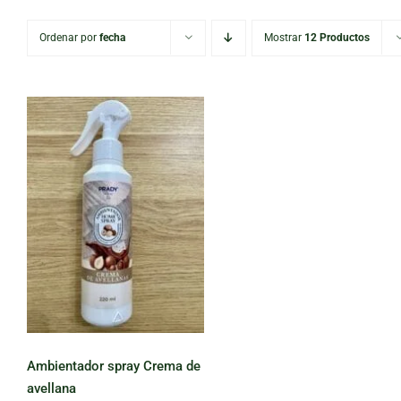
Ordenar por
fecha
Mostrar
12 Productos
Ambientador
spray Crema de
avellana
Ambientador spray Crema de
avellana