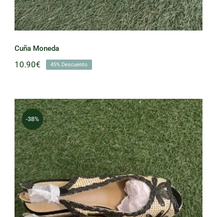
Cuña Moneda
10.90
€
45% Descuento
-38%