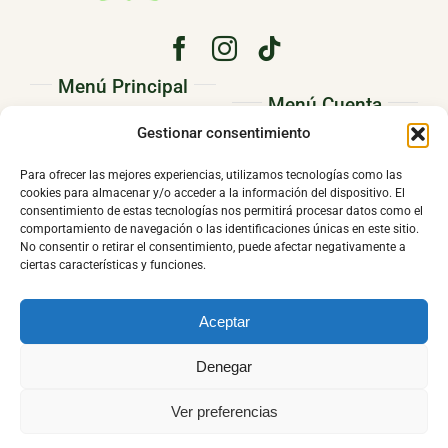
Menú Principal
Menú Cuenta
PRINCIPAL
Gestionar consentimiento
Pedidos
CONÓCENOS
Para ofrecer las mejores experiencias, utilizamos tecnologías como las
Direcciones
cookies para almacenar y/o acceder a la información del dispositivo. El
TIENDA
consentimiento de estas tecnologías nos permitirá procesar datos como el
Mi cuenta
comportamiento de navegación o las identificaciones únicas en este sitio.
CONTACTO
No consentir o retirar el consentimiento, puede afectar negativamente a
ciertas características y funciones.
Aceptar
© 2026 |
El Ropero de Adriana
by
DANUSOFTWARE
|
Política de
Denegar
Privacidad
|
Política de Cookies
|
Aviso Legal
|
Política de
cambio o devolución
|
Ver preferencias