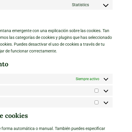
to
Statistics
whatsapp
Consent
service
to
tiktok
service
varios
ntana emergente con una explicación sobre las cookies. Tan
mos las categorías de cookies y plugins que has seleccionado
cookies. Puedes desactivar el uso de cookies a través de tu
jar de funcionar correctamente.
nto
Siempre activo
Estadísticas
Marketing
e cookies
 de forma automática o manual. También puedes especificar