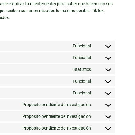
e puede cambiar frecuentemente) para saber que hacen con sus
ue reciben son anonimizados lo máximo posible. TikTok,
idos.
Funcional
Consent
to
Funcional
Consent
service
to
Statistics
woocommerce
Consent
service
to
Funcional
wordpress
Consent
service
to
Funcional
sourcebuster-
Consent
service
js
to
Propósito pendiente de investigación
litespeed
Consent
service
to
Propósito pendiente de investigación
complianz
Consent
service
to
Propósito pendiente de investigación
facebook
Consent
service