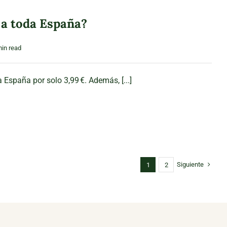
 a toda España?
min read
 España por solo 3,99 €. Además, [...]
Siguiente
1
2