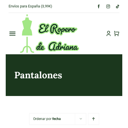
Skip
Envíos para España (3,99€)
to
content
Toggle
Navigation
PRINCIPAL
CONÓCENOS
Pantalones
TIENDA
CONTACTO
Ordenar por
fecha