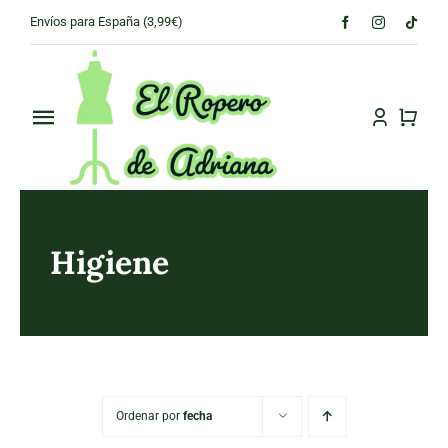
Skip
Envíos para España (3,99€)
to
content
Toggle
Navigation
PRINCIPAL
CONÓCENOS
Higiene
TIENDA
CONTACTO
Ordenar por
fecha