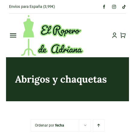
Skip
Envíos para España (3,99€)
to
content
Toggle
Navigation
PRINCIPAL
CONÓCENOS
Abrigos y chaquetas
TIENDA
CONTACTO
Ordenar por
fecha