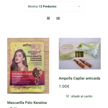
Mostrar
12 Productos
Ampolla
Capilar
anticaida
Mascarilla Pelo
Keratina y
Colágeno
Ampolla Capilar anticaida
1.00
€
Añadir al carrito
Mascarilla Pelo Keratina