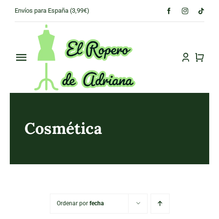
Skip
Envíos para España (3,99€)
to
content
Toggle
Navigation
PRINCIPAL
CONÓCENOS
Cosmética
TIENDA
CONTACTO
Ordenar por
fecha