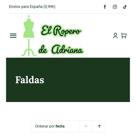
Skip
Envíos para España (3,99€)
to
content
Toggle
Navigation
PRINCIPAL
CONÓCENOS
Faldas
TIENDA
CONTACTO
Ordenar por
fecha