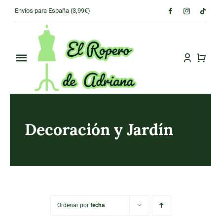
Skip
Envíos para España (3,99€)
to
content
Toggle
Navigation
PRINCIPAL
CONÓCENOS
Decoración y Jardín
TIENDA
CONTACTO
Ordenar por
fecha