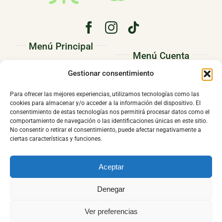
Menú Principal
Menú Cuenta
PRINCIPAL
Gestionar consentimiento
Pedidos
CONÓCENOS
Direcciones
Para ofrecer las mejores experiencias, utilizamos tecnologías como las
TIENDA
cookies para almacenar y/o acceder a la información del dispositivo. El
Mi cuenta
consentimiento de estas tecnologías nos permitirá procesar datos como el
CONTACTO
comportamiento de navegación o las identificaciones únicas en este sitio.
No consentir o retirar el consentimiento, puede afectar negativamente a
ciertas características y funciones.
Aceptar
© 2026 |
El Ropero de Adriana
by
DANUSOFTWARE
|
Política de
Denegar
Privacidad
|
Política de Cookies
|
Aviso Legal
|
Política de
cambio o devolución
|
Ver preferencias