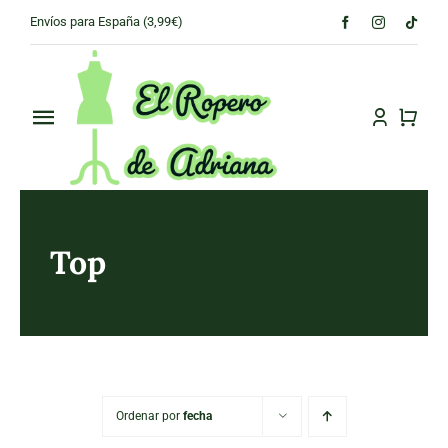
Skip
Envíos para España (3,99€)
to
content
Toggle
Navigation
PRINCIPAL
CONÓCENOS
Top
TIENDA
CONTACTO
Ordenar por
fecha