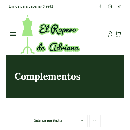
Skip
Envíos para España (3,99€)
to
content
Toggle
Navigation
PRINCIPAL
CONÓCENOS
Complementos
TIENDA
CONTACTO
Ordenar por
fecha