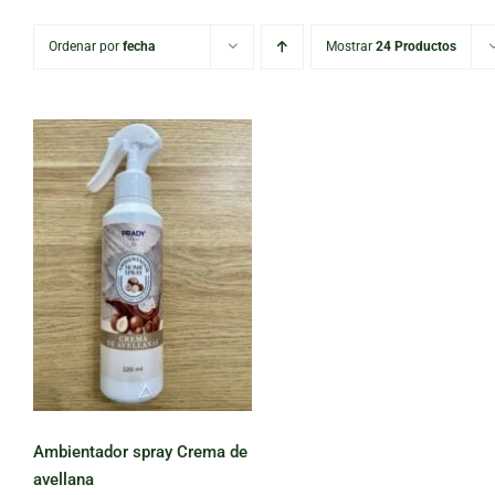
Ordenar por
fecha
Mostrar
24 Productos
Ambientador
spray Crema de
avellana
Ambientador spray Crema de
avellana