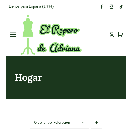
Skip
Envíos para España (3,99€)
to
content
Toggle
Navigation
PRINCIPAL
CONÓCENOS
Hogar
TIENDA
CONTACTO
Ordenar por
valoración