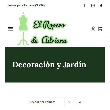
Skip
Envíos para España (3,99€)
to
content
Toggle
Navigation
PRINCIPAL
CONÓCENOS
Decoración y Jardín
TIENDA
CONTACTO
Ordenar por
nombre