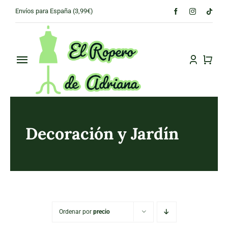
Skip
Envíos para España (3,99€)
to
content
Toggle
Navigation
PRINCIPAL
CONÓCENOS
Decoración y Jardín
TIENDA
CONTACTO
Ordenar por
precio