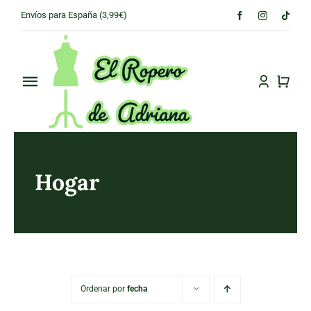
Skip
Envíos para España (3,99€)
to
content
Toggle
Navigation
PRINCIPAL
CONÓCENOS
Hogar
TIENDA
CONTACTO
Ordenar por
fecha