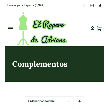
Skip
Envíos para España (3,99€)
to
content
Toggle
Navigation
PRINCIPAL
CONÓCENOS
Complementos
TIENDA
CONTACTO
Ordenar por
nombre