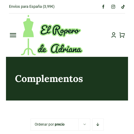
Skip
Envíos para España (3,99€)
to
content
Toggle
Navigation
PRINCIPAL
CONÓCENOS
Complementos
TIENDA
CONTACTO
Ordenar por
precio