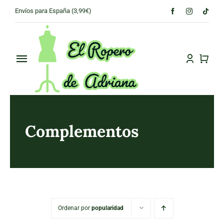
Skip
Envíos para España (3,99€)
to
content
Toggle
Navigation
PRINCIPAL
CONÓCENOS
Complementos
TIENDA
CONTACTO
Ordenar por
popularidad